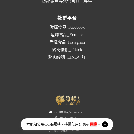
防詐騙宣導與公司資訊專區
社群平台
陞煇食品_Facebook
陞煇食品_Youtube
陞煇食品_Instagram
豬肉俊凱_Tiktok
豬肉俊凱_LINE社群
shfc0801@gmail.com
05-5970507
雲林縣斗南鎮新崙里新崙路87-16號
本網站使用
cookie
服務，持續使用即表示
同意
。
統一編號 53281872