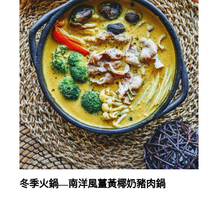
2025-09-16
繼續閱讀
冬季火鍋—南洋風薑黃椰奶豬肉鍋